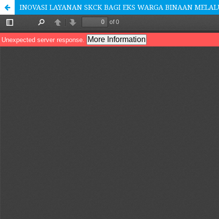
INOVASI LAYANAN SKCK BAGI EKS WARGA BINAAN MELALU