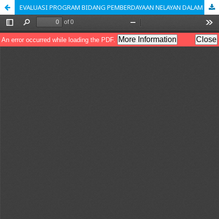
EVALUASI PROGRAM BIDANG PEMBERDAYAAN NELAYAN DALAM MENINGKATKAN KESEJAHTERAAN MASYARAKAT NELAYAN DI DINAS PERIKANAN KABUPATEN PAMEKASAN PROVINSI JAWA TIMUR