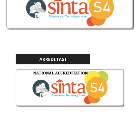
AKREDITASI