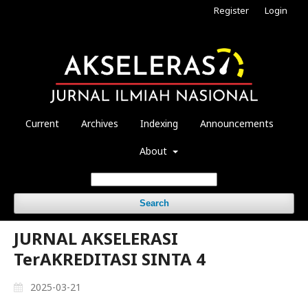
Register
Login
Current
Archives
Indexing
Announcements
About
Search
JURNAL AKSELERASI
TerAKREDITASI SINTA 4
2025-03-21