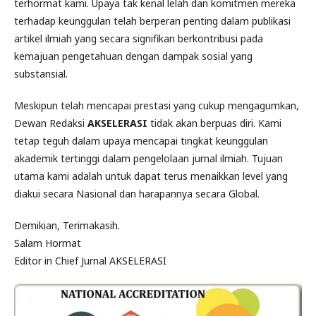
terhormat kami. Upaya tak kenal lelah dan komitmen mereka
terhadap keunggulan telah berperan penting dalam publikasi
artikel ilmiah yang secara signifikan berkontribusi pada
kemajuan pengetahuan dengan dampak sosial yang
substansial.
Meskipun telah mencapai prestasi yang cukup mengagumkan,
Dewan Redaksi
AKSELERASI
tidak akan berpuas diri. Kami
tetap teguh dalam upaya mencapai tingkat keunggulan
akademik tertinggi dalam pengelolaan jurnal ilmiah. Tujuan
utama kami adalah untuk dapat terus menaikkan level yang
diakui secara Nasional dan harapannya secara Global.
Demikian, Terimakasih.
Salam Hormat
Editor in Chief Jurnal AKSELERASI