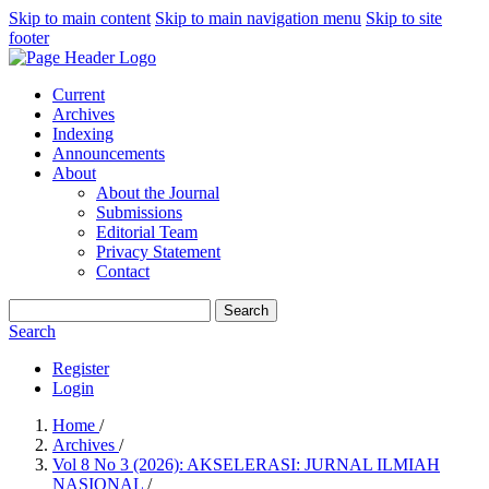
Skip to main content
Skip to main navigation menu
Skip to site
footer
Current
Archives
Indexing
Announcements
About
About the Journal
Submissions
Editorial Team
Privacy Statement
Contact
Search
Search
Register
Login
Home
/
Archives
/
Vol 8 No 3 (2026): AKSELERASI: JURNAL ILMIAH
NASIONAL
/