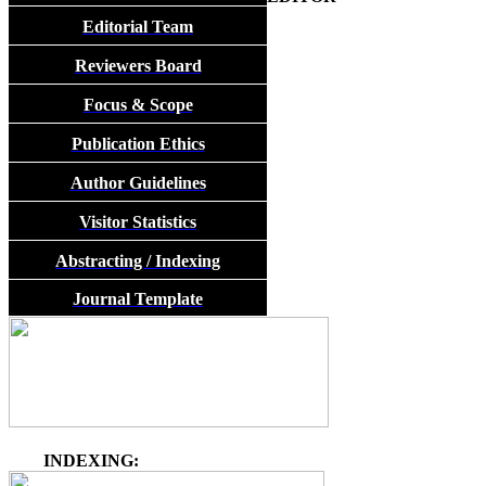
Editorial Team
Reviewers Board
Focus & Scope
Publication Ethics
Author Guidelines
Visitor Statistics
Abstracting / Indexing
Journal Template
INDEXING: