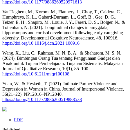
https://doi.org/10.1177/0886260520971613
VanTieghem, M., Korom, M., Flannery, J., Choy, T., Caldera, C.,
Humphreys, K. L., Gabard-Durnam, L., Goff, B., Gee, D. G.,
Telzer, E. H., Shapiro, M., Louie, J. Y., Fareri, D. S., Bolger, N., &
Tottenham, N. (2021). Longitudinal changes in amygdala,
hippocampus and cortisol development following early caregiving
adversity. Developmental Cognitive Neuroscience, 48, 100916.
https://doi.org/10.1016/j.dcn.2021.100916
Wang, X., Liu, C., Rahman, M. N. B. A., & Shaharom, M. S. N.
(2024). Bimbingan Orang Tua tentang Penggunaan Gadget oleh
Anak untuk Tujuan Pembelajaran: Tinjauan Sistematis. Malaysian
Journal of Qualitative Research, 10(1), 85–100.
https://doi.org/10.61211/mjqr100108
Yuan, W., & Hesketh, T. (2021). Intimate Partner Violence and
Depression in Women in China. Journal of Interpersonal Violence,
36(21–22), NP12016–NP12040.
https://doi.org/10.1177/0886260519888538
PDF
Published