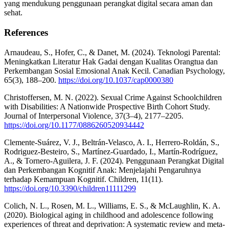
yang mendukung penggunaan perangkat digital secara aman dan
sehat.
References
Arnaudeau, S., Hofer, C., & Danet, M. (2024). Teknologi Parental:
Meningkatkan Literatur Hak Gadai dengan Kualitas Orangtua dan
Perkembangan Sosial Emosional Anak Kecil. Canadian Psychology,
65(3), 188–200.
https://doi.org/10.1037/cap0000380
Christoffersen, M. N. (2022). Sexual Crime Against Schoolchildren
with Disabilities: A Nationwide Prospective Birth Cohort Study.
Journal of Interpersonal Violence, 37(3–4), 2177–2205.
https://doi.org/10.1177/0886260520934442
Clemente-Suárez, V. J., Beltrán-Velasco, A. I., Herrero-Roldán, S.,
Rodriguez-Besteiro, S., Martínez-Guardado, I., Martín-Rodríguez,
A., & Tornero-Aguilera, J. F. (2024). Penggunaan Perangkat Digital
dan Perkembangan Kognitif Anak: Menjelajahi Pengaruhnya
terhadap Kemampuan Kognitif. Children, 11(11).
https://doi.org/10.3390/children11111299
Colich, N. L., Rosen, M. L., Williams, E. S., & McLaughlin, K. A.
(2020). Biological aging in childhood and adolescence following
experiences of threat and deprivation: A systematic review and meta-