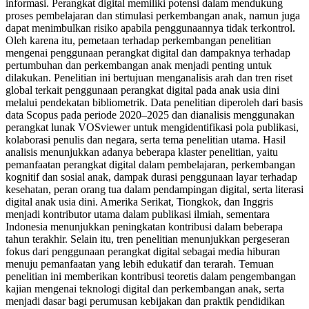
informasi. Perangkat digital memiliki potensi dalam mendukung
proses pembelajaran dan stimulasi perkembangan anak, namun juga
dapat menimbulkan risiko apabila penggunaannya tidak terkontrol.
Oleh karena itu, pemetaan terhadap perkembangan penelitian
mengenai penggunaan perangkat digital dan dampaknya terhadap
pertumbuhan dan perkembangan anak menjadi penting untuk
dilakukan. Penelitian ini bertujuan menganalisis arah dan tren riset
global terkait penggunaan perangkat digital pada anak usia dini
melalui pendekatan bibliometrik. Data penelitian diperoleh dari basis
data Scopus pada periode 2020–2025 dan dianalisis menggunakan
perangkat lunak VOSviewer untuk mengidentifikasi pola publikasi,
kolaborasi penulis dan negara, serta tema penelitian utama. Hasil
analisis menunjukkan adanya beberapa klaster penelitian, yaitu
pemanfaatan perangkat digital dalam pembelajaran, perkembangan
kognitif dan sosial anak, dampak durasi penggunaan layar terhadap
kesehatan, peran orang tua dalam pendampingan digital, serta literasi
digital anak usia dini. Amerika Serikat, Tiongkok, dan Inggris
menjadi kontributor utama dalam publikasi ilmiah, sementara
Indonesia menunjukkan peningkatan kontribusi dalam beberapa
tahun terakhir. Selain itu, tren penelitian menunjukkan pergeseran
fokus dari penggunaan perangkat digital sebagai media hiburan
menuju pemanfaatan yang lebih edukatif dan terarah. Temuan
penelitian ini memberikan kontribusi teoretis dalam pengembangan
kajian mengenai teknologi digital dan perkembangan anak, serta
menjadi dasar bagi perumusan kebijakan dan praktik pendidikan