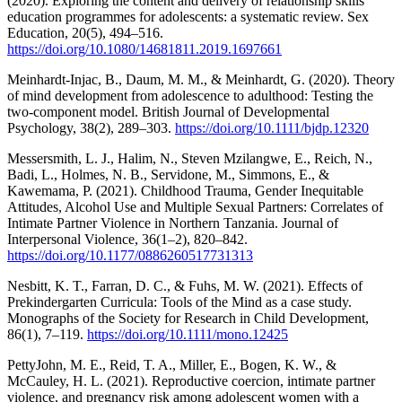
(2020). Exploring the content and delivery of relationship skills
education programmes for adolescents: a systematic review. Sex
Education, 20(5), 494–516.
https://doi.org/10.1080/14681811.2019.1697661
Meinhardt-Injac, B., Daum, M. M., & Meinhardt, G. (2020). Theory
of mind development from adolescence to adulthood: Testing the
two-component model. British Journal of Developmental
Psychology, 38(2), 289–303.
https://doi.org/10.1111/bjdp.12320
Messersmith, L. J., Halim, N., Steven Mzilangwe, E., Reich, N.,
Badi, L., Holmes, N. B., Servidone, M., Simmons, E., &
Kawemama, P. (2021). Childhood Trauma, Gender Inequitable
Attitudes, Alcohol Use and Multiple Sexual Partners: Correlates of
Intimate Partner Violence in Northern Tanzania. Journal of
Interpersonal Violence, 36(1–2), 820–842.
https://doi.org/10.1177/0886260517731313
Nesbitt, K. T., Farran, D. C., & Fuhs, M. W. (2021). Effects of
Prekindergarten Curricula: Tools of the Mind as a case study.
Monographs of the Society for Research in Child Development,
86(1), 7–119.
https://doi.org/10.1111/mono.12425
PettyJohn, M. E., Reid, T. A., Miller, E., Bogen, K. W., &
McCauley, H. L. (2021). Reproductive coercion, intimate partner
violence, and pregnancy risk among adolescent women with a