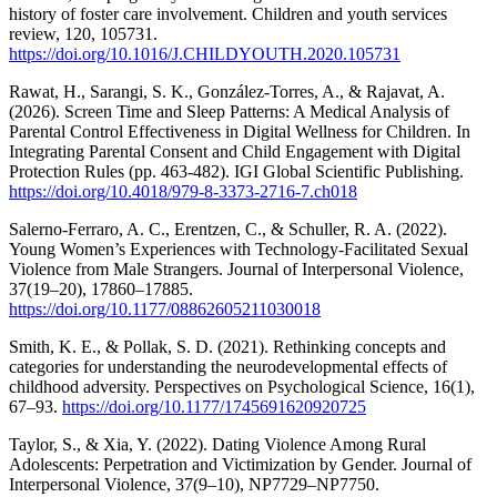
history of foster care involvement. Children and youth services
review, 120, 105731.
https://doi.org/10.1016/J.CHILDYOUTH.2020.105731
Rawat, H., Sarangi, S. K., González-Torres, A., & Rajavat, A.
(2026). Screen Time and Sleep Patterns: A Medical Analysis of
Parental Control Effectiveness in Digital Wellness for Children. In
Integrating Parental Consent and Child Engagement with Digital
Protection Rules (pp. 463-482). IGI Global Scientific Publishing.
https://doi.org/10.4018/979-8-3373-2716-7.ch018
Salerno-Ferraro, A. C., Erentzen, C., & Schuller, R. A. (2022).
Young Women’s Experiences with Technology-Facilitated Sexual
Violence from Male Strangers. Journal of Interpersonal Violence,
37(19–20), 17860–17885.
https://doi.org/10.1177/08862605211030018
Smith, K. E., & Pollak, S. D. (2021). Rethinking concepts and
categories for understanding the neurodevelopmental effects of
childhood adversity. Perspectives on Psychological Science, 16(1),
67–93.
https://doi.org/10.1177/1745691620920725
Taylor, S., & Xia, Y. (2022). Dating Violence Among Rural
Adolescents: Perpetration and Victimization by Gender. Journal of
Interpersonal Violence, 37(9–10), NP7729–NP7750.