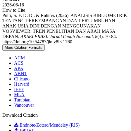
2026-06-16
How to Cite
Putri, S. F. D. D., & Rahma. (2026). ANALISIS BIBLIOMETRIK
TENTANG PERKEMBANGAN DAN PERTUMBUHAN
ANAK USIA DINI DENGAN MENGGUNAKAN
VOSVIEWER: TREN PENELITIAN DAN ARAH MASA
DEPAN.
AKSELERASI: Jurnal Ilmiah Nasional
,
8
(3), 70-84.
https://doi.org/10.54783/jin.v8i3.1760
More Citation Formats
ACM
ACS
APA
ABNT
Chicago
Harvard
IEEE
MLA
Turabian
Vancouver
Download Citation
Endnote/Zotero/Mendeley (RIS)
BibTeX