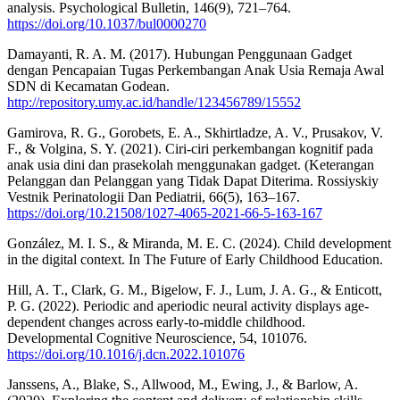
analysis. Psychological Bulletin, 146(9), 721–764.
https://doi.org/10.1037/bul0000270
Damayanti, R. A. M. (2017). Hubungan Penggunaan Gadget
dengan Pencapaian Tugas Perkembangan Anak Usia Remaja Awal
SDN di Kecamatan Godean.
http://repository.umy.ac.id/handle/123456789/15552
Gamirova, R. G., Gorobets, E. A., Skhirtladze, A. V., Prusakov, V.
F., & Volgina, S. Y. (2021). Ciri-ciri perkembangan kognitif pada
anak usia dini dan prasekolah menggunakan gadget. (Keterangan
Pelanggan dan Pelanggan yang Tidak Dapat Diterima. Rossiyskiy
Vestnik Perinatologii Dan Pediatrii, 66(5), 163–167.
https://doi.org/10.21508/1027-4065-2021-66-5-163-167
González, M. I. S., & Miranda, M. E. C. (2024). Child development
in the digital context. In The Future of Early Childhood Education.
Hill, A. T., Clark, G. M., Bigelow, F. J., Lum, J. A. G., & Enticott,
P. G. (2022). Periodic and aperiodic neural activity displays age-
dependent changes across early-to-middle childhood.
Developmental Cognitive Neuroscience, 54, 101076.
https://doi.org/10.1016/j.dcn.2022.101076
Janssens, A., Blake, S., Allwood, M., Ewing, J., & Barlow, A.