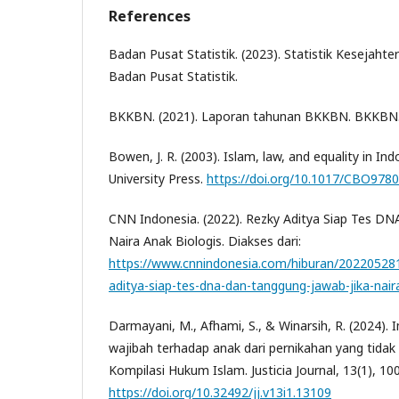
References
Badan Pusat Statistik. (2023). Statistik Kesejaht
Badan Pusat Statistik.
BKKBN. (2021). Laporan tahunan BKKBN. BKKBN
Bowen, J. R. (2003). Islam, law, and equality in In
University Press.
https://doi.org/10.1017/CBO978
CNN Indonesia. (2022). Rezky Aditya Siap Tes DN
Naira Anak Biologis. Diakses dari:
https://www.cnnindonesia.com/hiburan/20220528
aditya-siap-tes-dna-dan-tanggung-jawab-jika-nair
Darmayani, M., Afhami, S., & Winarsih, R. (2024).
wajibah terhadap anak dari pernikahan yang tidak
Kompilasi Hukum Islam. Justicia Journal, 13(1), 10
https://doi.org/10.32492/jj.v13i1.13109