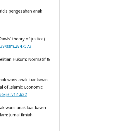
yuridis pengesahan anak
Rawls’ theory of justice).
2139/ssrn.2847573
nelitian Hukum: Normatif &
 hak waris anak luar kawin
al of Islamic Economic
6/jiel.v1i1.632
hak waris anak luar kawin
am: Jurnal Ilmiah