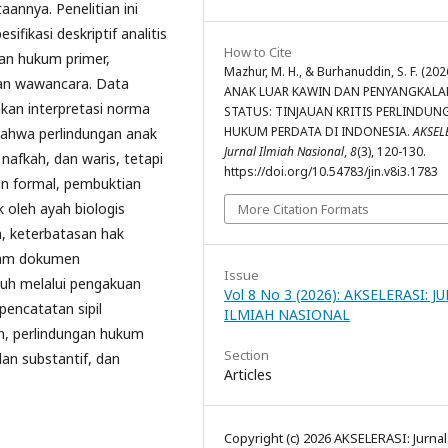
annya. Penelitian ini
ikasi deskriptif analitis
How to Cite
han hukum primer,
Mazhur, M. H., & Burhanuddin, S. F. (202
 dan wawancara. Data
ANAK LUAR KAWIN DAN PENYANGKALA
ankan interpretasi norma
STATUS: TINJAUAN KRITIS PERLINDUN
HUKUM PERDATA DI INDONESIA.
AKSEL
bahwa perlindungan anak
Jurnal Ilmiah Nasional
,
8
(3), 120-130.
nafkah, dan waris, tetapi
https://doi.org/10.54783/jin.v8i3.1783
n formal, pembuktian
k oleh ayah biologis
More Citation Formats
, keterbatasan hak
lam dokumen
Issue
uh melalui pengakuan
Vol 8 No 3 (2026): AKSELERASI: J
pencatatan sipil
ILMIAH NASIONAL
n, perlindungan hukum
Section
lan substantif, dan
Articles
Copyright (c) 2026 AKSELERASI: Jurnal