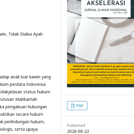
win, Tidak Diakui Ayah
adap anak luar kawin yang
hukum perdata Indonesia.
tidakjelasan status hukum
n Putusan Mahkamah
PDF
uka pengakuan hubungan
buktikan secara hukum
tuk perlindungan hukum,
Published
ologis, serta upaya
2026-06-22