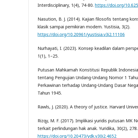
Interdisciplinary, 1(4), 74-80.
https://doi.org/10.62
Nasution, B. J. (2014). Kajian filosofis tentang ko
klasik sampai pemikiran modern. Yustisia, 3(2).
https://doi.org/10.20961/yustisia.v3i2.11106
Nurhayati, I. (2023). Konsep keadilan dalam persp
1(1), 1–25.
Putusan Mahkamah Konstitusi Republik Indonesi
tentang Pengujian Undang-Undang Nomor 1 Tahu
Perkawinan terhadap Undang-Undang Dasar Negar
Tahun 1945.
Rawls, J. (2020). A theory of justice. Harvard Unive
Rizqy, M. F. (2017). Implikasi yuridis putusan MK
terkait perlindungan hak anak. Yuridika, 30(2), 278.
https://doi.org/10.20473/ydk.v30i2.4652