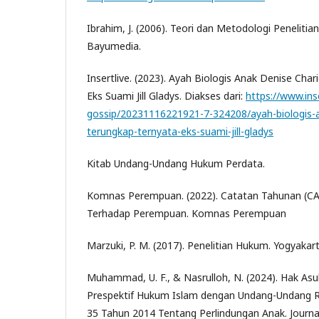
Ibrahim, J. (2006). Teori dan Metodologi Peneliti
Bayumedia.
Insertlive. (2023). Ayah Biologis Anak Denise Cha
Eks Suami Jill Gladys. Diakses dari:
https://www.ins
gossip/20231116221921-7-324208/ayah-biologis-a
terungkap-ternyata-eks-suami-jill-gladys
Kitab Undang-Undang Hukum Perdata.
Komnas Perempuan. (2022). Catatan Tahunan (CA
Terhadap Perempuan. Komnas Perempuan
Marzuki, P. M. (2017). Penelitian Hukum. Yogyakar
Muhammad, U. F., & Nasrulloh, N. (2024). Hak Asu
Prespektif Hukum Islam dengan Undang-Undang R
35 Tahun 2014 Tentang Perlindungan Anak. Journal 