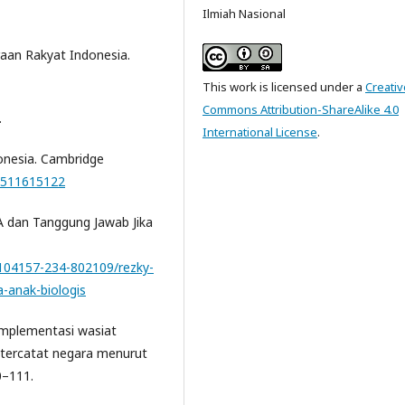
Ilmiah Nasional
eraan Rakyat Indonesia.
This work is licensed under a
Creativ
Commons Attribution-ShareAlike 4.0
.
International License
.
donesia. Cambridge
0511615122
A dan Tanggung Jawab Jika
104157-234-802109/rezky-
a-anak-biologis
 Implementasi wasiat
 tercatat negara menurut
0–111.