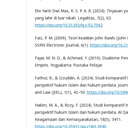
Elvi Yanti Dwi Mas, K. S. P. A. R. (2024). Tinjauan 
yang lahir di luar nikah. Legalitas, 7(2), 63.
https://doi.org/10.31293/lg.v7i2.7592
Faiz, P. M. (2009). Teori keadilan John Rawls (John 
SSRN Electronic Journal, 6(1).
https://doi.org/10.
Fajar, M. N. D., & Achmad, Y. (2010). Dualisme Pe
Empiris. Yogyakarta: Pustaka Pelajar.
Fathor, R., & Izzuddin, A. (2024). Studi komparatif
perspektif hukum Islam dan hukum perdata. Journ
and Law (JIEL), 1(1), 42–50.
https://doi.org/10.5996
Hakim, M. A., & Rozy, F. (2024). Studi komparatif 
perspektif hukum Islam dan hukum perdata. Al Qal
Keagamaan dan Kemasyarakatan, 18(5), 3411.
https://doi.org/10.35931/aq.v18i5.3940