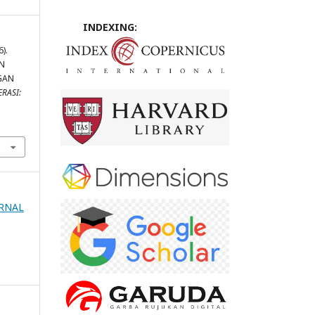
INDEXING:
6).
N
GAN
ERASI:
URNAL