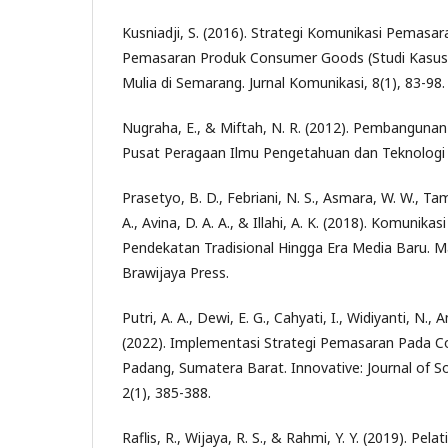
Kusniadji, S. (2016). Strategi Komunikasi Pemasa
Pemasaran Produk Consumer Goods (Studi Kasus 
Mulia di Semarang. Jurnal Komunikasi, 8(1), 83-98.
Nugraha, E., & Miftah, N. R. (2012). Pembangunan 
Pusat Peragaan Ilmu Pengetahuan dan Teknologi 
Prasetyo, B. D., Febriani, N. S., Asmara, W. W., Tami
A., Avina, D. A. A., & Illahi, A. K. (2018). Komunik
Pendekatan Tradisional Hingga Era Media Baru. Ma
Brawijaya Press.
Putri, A. A., Dewi, E. G., Cahyati, I., Widiyanti, N., A
(2022). Implementasi Strategi Pemasaran Pada Co
Padang, Sumatera Barat. Innovative: Journal of So
2(1), 385-388.
Raflis, R., Wijaya, R. S., & Rahmi, Y. Y. (2019). Pe