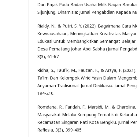
Dan Pajak Pada Badan Usaha Milik Nagari Baro
Sijunjung. Dinamisia: Jurnal Pengabdian Kepada M
Rialdy, N., & Putri, S. Y. (2022). Bagaimana Cara
Kewirausahaan, Meningkatkan Kreativitas Masy
Edukasi Untuk Membangkitkan Semangat Belajar P
Desa Pematang Johar. Abdi Sabha (Jurnal Pengab
3(3), 61-67.
Ridha, S., Taufik, M., Fauzan, F., & Arsya, F. (202
Ta’lim Dan Kelompok Wirid Yasin Dalam Mengemb
Anyaman Tradisional. Jurnal Dedikasia: Jurnal Pen
194-210.
Romdana, R., Faridah, F., Marsidi, M., & Charolin
Masyarakat Melalui Kempung Tematik di Kelurah
Kecamatan Singaran Pati Kota Bengklu. Jurnal P
Raflesia, 3(3), 399-405.