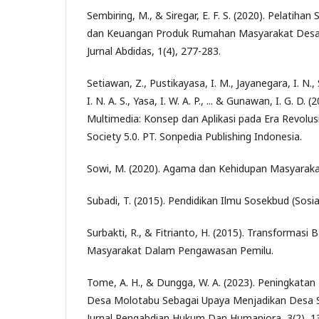
Sembiring, M., & Siregar, E. F. S. (2020). Pelatihan
dan Keuangan Produk Rumahan Masyarakat Desa D
Jurnal Abdidas, 1(4), 277-283.
Setiawan, Z., Pustikayasa, I. M., Jayanegara, I. N., 
I. N. A. S., Yasa, I. W. A. P., ... & Gunawan, I. G. D. 
Multimedia: Konsep dan Aplikasi pada Era Revolusi
Society 5.0. PT. Sonpedia Publishing Indonesia.
Sowi, M. (2020). Agama dan Kehidupan Masyaraka
Subadi, T. (2015). Pendidikan Ilmu Sosekbud (Sos
Surbakti, R., & Fitrianto, H. (2015). Transformasi 
Masyarakat Dalam Pengawasan Pemilu.
Tome, A. H., & Dungga, W. A. (2023). Peningkat
Desa Molotabu Sebagai Upaya Menjadikan Desa S
Jurnal Pengabdian Hukum Dan Humaniora, 3(2), 1