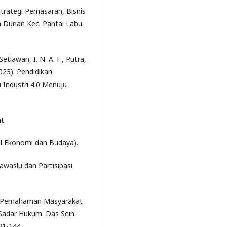
 Strategi Pemasaran, Bisnis
urian Kec. Pantai Labu.
Setiawan, I. N. A. F., Putra,
(2023). Pendidikan
 Industri 4.0 Menuju
t.
ial Ekonomi dan Budaya).
Bawaslu dan Partisipasi
an Pemahaman Masyarakat
adar Hukum. Das Sein:
31-144.