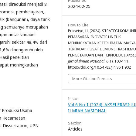
Published
asil direduksi menjadi 8
2024-02-25
promosi, pembelajaran,
isik (bangunan), daya tarik
How to Cite
, yang semuanya merupakan
Prasetyo, H. (2024). STRATEGI KOMUNI
ngan antar variabel
PEMASARAN INOVATIF UNTUK
uhi sekitar 48,4% dari
MENINGKATKAN KETERLIBATAN MASYA
TERHADAP PUSAT DEMONSTRASI ILMU
51,6% dipengaruhi oleh
PENGETAHUAN DAN TEKNOLOGI.
AKSEL
asil penelitian
Jurnal Ilmiah Nasional
,
6
(1), 103-111.
apat meningkatkan
https://doi.org/10.54783/jin.v6i1.902
More Citation Formats
Issue
Vol 6 No 1 (2024): AKSELERASI: J
r Produksi Usaha
ILMIAH NASIONAL
an Kecamatan
Section
 Dissertation, UPN
Articles