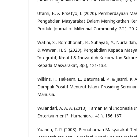
Utami, F., & Prsetyo, I. (2020). Pemberdayaan Ma
Pengabdian Masyarakat Dalam Meningkatkan K
Produk. Journal of Millennial Community, 2(1), 20-
Watini, S., Romdhonah, R., Suhayati, Y., Nurfaidah, N
& Wawan, H. S. (2023). Pengabdian Kepada Masyara
Integratif, Kreatif & Inovatif di Kecamatan Sukar
Kepada Masyarakat, 3(2), 121-133.
Wilkins, F., Hakeem, L., Batumalai, P., & Jasmi, K. 
Dampak Positif Menurut Islam. Prosiding Seminar
Manusia.
Wulandari, A. A. A. (2013). Taman Mini Indonesia I
Entertainment?. Humaniora, 4(1), 156-167.
Yuanda, T. R. (2008). Pemahaman Masyarakat Te