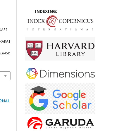
INDEXING:
KASI
RAKAT
ERASI:
URNAL