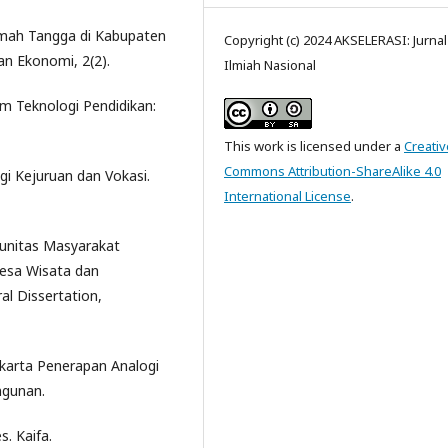
Rumah Tangga di Kabupaten
Copyright (c) 2024 AKSELERASI: Jurnal
n Ekonomi, 2(2).
Ilmiah Nasional
am Teknologi Pendidikan:
This work is licensed under a
Creativ
Commons Attribution-ShareAlike 4.0
gi Kejuruan dan Vokasi.
International License
.
munitas Masyarakat
sa Wisata dan
l Dissertation,
akarta Penerapan Analogi
ngunan.
s. Kaifa.