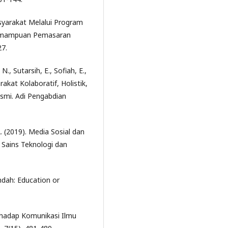
syarakat Melalui Program
emampuan Pemasaran
27.
., Sutarsih, E., Sofiah, E.,
kat Kolaboratif, Holistik,
esmi. Adi Pengabdian
A. (2019). Media Sosial dan
 Sains Teknologi dan
ndah: Education or
rhadap Komunikasi Ilmu