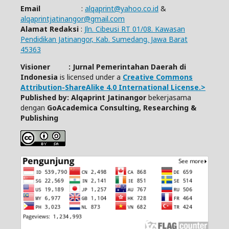
Email
:
alqaprint@yahoo.co.id
&
alqaprintjatinangor@gmail.com
Alamat Redaksi
:
Jln. Cibeusi RT 01/08. Kawasan
Pendidikan Jatinangor, Kab. Sumedang. Jawa Barat
45363
Visioner : Jurnal Pemerintahan Daerah di
Indonesia
is licensed under a
Creative Commons
Attribution-ShareAlike 4.0 International License.>
Published by: Alqaprint Jatinangor
bekerjasama
dengan
GoAcademica Consulting, Researching &
Publishing