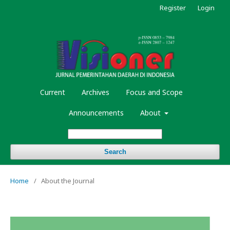
Register
Login
Current
Archives
Focus and Scope
Announcements
About
Search
Home
/
About the Journal