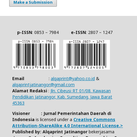
Make a Submission
p-ISSN
: 0853 – 7984
e-ISSN
: 2807 – 1247
Email
:
alqaprint@yahoo.co.id
&
alqaprintjatinangor@gmail.com
Alamat Redaksi
:
Jln. Cibeusi RT 01/08. Kawasan
Pendidikan Jatinangor, Kab. Sumedang. Jawa Barat
45363
Visioner : Jurnal Pemerintahan Daerah di
Indonesia
is licensed under a
Creative Commons
Attribution-ShareAlike 4.0 International License.>
Published by: Alqaprint Jatinangor
bekerjasama