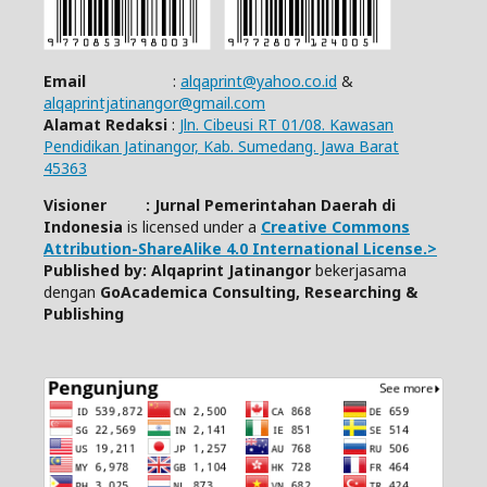
Email
:
alqaprint@yahoo.co.id
&
alqaprintjatinangor@gmail.com
Alamat Redaksi
:
Jln. Cibeusi RT 01/08. Kawasan
Pendidikan Jatinangor, Kab. Sumedang. Jawa Barat
45363
Visioner : Jurnal Pemerintahan Daerah di
Indonesia
is licensed under a
Creative Commons
Attribution-ShareAlike 4.0 International License.>
Published by: Alqaprint Jatinangor
bekerjasama
dengan
GoAcademica Consulting, Researching &
Publishing