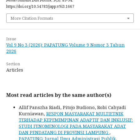
Pemerintahan Dan Politik
,
9
(3), 89-94.
https://doi.org/10.54783/japp.v9i3.1667
More Citation Formats
Issue
Vol 9 No 3 (2026): PAPATUNG Volume 9 Nomor 3 Tahun
2026
Section
Articles
Most read articles by the same author(s)
Allif Panszha Riadi, Pitojo Budiono, Robi Cahyadi
Kurniawan,
RESPON MASYARAKAT MULTIETNIK
TERHADAP KEPEMIMPINAN ADAPTIF DAN INKLUSIF:
STUDI FENOMENOLOGI PADA MASYARAKAT ADAT
DAN PENDATANG DI PROVINSI LAMPUNG
,
PAPATUNG: Jurnal Ilmu Administrasi Publik,