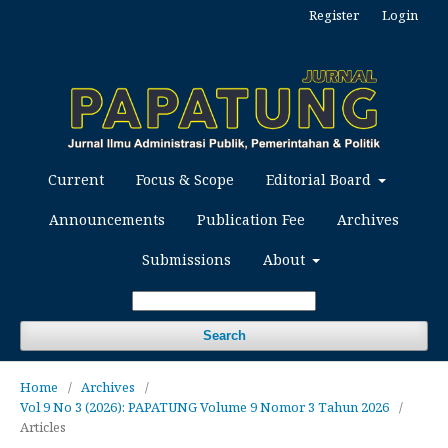
Register
Login
Current
Focus & Scope
Editorial Board
Announcements
Publication Fee
Archives
Submissions
About
Search
Home
/
Archives
/
Vol 9 No 3 (2026): PAPATUNG Volume 9 Nomor 3 Tahun 2026
/
Articles