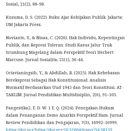
Sosial, 21(2), 88–98.
Kusuma, D. S. (2022). Buku Ajar Kebijakan Publik. Jakarta:
UM Jakarta Press.
Novianto, V., & Nisaa, C. (2026). Hak Individu, Kepentingan
Publik, dan Represi Toleran: Studi Kasus Jalur Truk
Srumbung Magelang dalam Perspektif Teori Herbert
Marcuse. Jurnal Sosialita, 21(1), 36-44.
Octavianingsih, Y., & Abdillah, R. (2025). Hak Kebebasan
Berekspresi Sebagai Hak Konstitusional: Analisis
Normatif Berdasarkan Uud 1945 dan Teori Konstitusi. AT-
TAKLIM: Jurnal Pendidikan Multidisiplin, 2(6), 91–103.
Pangestika2, E. D. W. 1 E. Q. (2024). Penegakan Hukum
dalam Penanganan Demo Anarkis Perspektif Ham. Jurnal
Review Pendidikan dan Pengajaran, 7(3), 16992–16999.
https://doi.org/https://doi.org/10.31004/jrpp.v7i4.38153