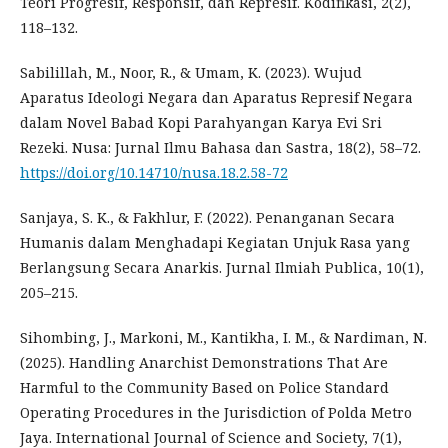
Teori Progresif, Responsif, dan Represif. Kodifikasi, 2(2),
118–132.
Sabilillah, M., Noor, R., & Umam, K. (2023). Wujud
Aparatus Ideologi Negara dan Aparatus Represif Negara
dalam Novel Babad Kopi Parahyangan Karya Evi Sri
Rezeki. Nusa: Jurnal Ilmu Bahasa dan Sastra, 18(2), 58–72.
https://doi.org/10.14710/nusa.18.2.58-72
Sanjaya, S. K., & Fakhlur, F. (2022). Penanganan Secara
Humanis dalam Menghadapi Kegiatan Unjuk Rasa yang
Berlangsung Secara Anarkis. Jurnal Ilmiah Publica, 10(1),
205–215.
Sihombing, J., Markoni, M., Kantikha, I. M., & Nardiman, N.
(2025). Handling Anarchist Demonstrations That Are
Harmful to the Community Based on Police Standard
Operating Procedures in the Jurisdiction of Polda Metro
Jaya. International Journal of Science and Society, 7(1),