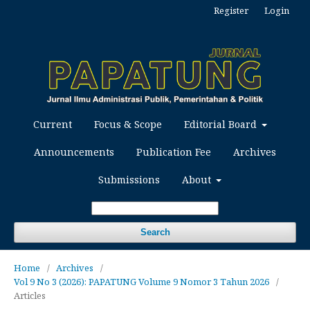
Register
Login
Current
Focus & Scope
Editorial Board
Announcements
Publication Fee
Archives
Submissions
About
Search
Home
/
Archives
/
Vol 9 No 3 (2026): PAPATUNG Volume 9 Nomor 3 Tahun 2026
/
Articles