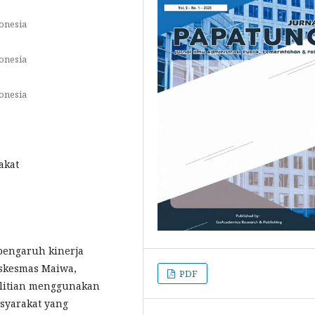
onesia
onesia
onesia
akat
 pengaruh kinerja
uskesmas Maiwa,
PDF
litian menggunakan
syarakat yang