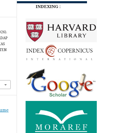
INDEXING :
026).
ADAP
MAS
TEN
lume