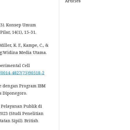
Articles
2023). Konsep Umum
ilar, 14(1), 15–31.
 Miller, K. F., Kampe, C., &
ung:Widina Media Utama.
xperimental Cell
16/0014-4827(75)90518-2
iate dengan Program IBM
s Diponegoro.
p Pelayanan Publik di
023 (Studi Penelitian
an Sipil). British