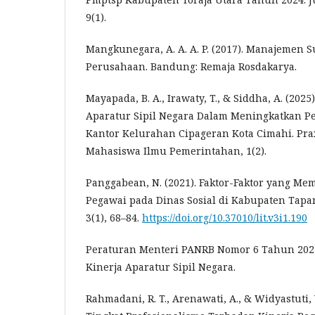
9(1).
Mangkunegara, A. A. A. P. (2017). Manajemen
Perusahaan. Bandung: Remaja Rosdakarya.
Mayapada, B. A., Irawaty, T., & Siddha, A. (2025)
Aparatur Sipil Negara Dalam Meningkatkan Pe
Kantor Kelurahan Cipageran Kota Cimahi. Praxi
Mahasiswa Ilmu Pemerintahan, 1(2).
Panggabean, N. (2021). Faktor-Faktor yang M
Pegawai pada Dinas Sosial di Kabupaten Tapan
3(1), 68–84.
https://doi.org/10.37010/lit.v3i1.190
Peraturan Menteri PANRB Nomor 6 Tahun 202
Kinerja Aparatur Sipil Negara.
Rahmadani, R. T., Arenawati, A., & Widyastuti,