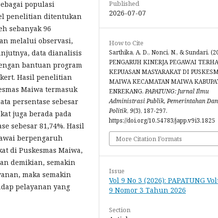
Published
ebagai populasi
2026-07-07
el penelitian ditentukan
eh sebanyak 96
n melalui observasi,
How to Cite
njutnya, data dianalisis
Sarthika, A. D., Nonci, N., & Sundari. (2
PENGARUH KINERJA PEGAWAI TERH
 dengan bantuan program
KEPUASAN MASYARAKAT DI PUSKES
rt. Hasil penelitian
MAIWA KECAMATAN MAIWA KABUPA
esmas Maiwa termasuk
ENREKANG.
PAPATUNG: Jurnal Ilmu
rata persentase sebesar
Administrasi Publik, Pemerintahan Dan
Politik
,
9
(3), 187-297.
kat juga berada pada
https://doi.org/10.54783/japp.v9i3.1825
ase sebesar 81,74%. Hasil
gawai berpengaruh
More Citation Formats
kat di Puskesmas Maiwa,
an demikian, semakin
Issue
yanan, maka semakin
Vol 9 No 3 (2026): PAPATUNG Vo
hadap pelayanan yang
9 Nomor 3 Tahun 2026
Section