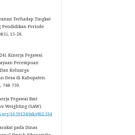
layanan Terhadap Tingkat
 Pendidikan Periode
(1), 15-26.
024). Kinerja Pegawai
rdayaan Perempuan
 Dan Keluarga
n Desa di Kabupaten.
 748-759.
inerja Pegawai Bmt
ve Weighting (SAW).
i.org/10.59134/jsk.v8i2.534
yarakat pada Dinas
urnal Ilmiah Edunomika,