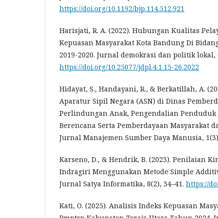
https://doi.org/10.1192/bjp.114.512.921
Harisjati, R. A. (2022). Hubungan Kualitas Pe
Kepuasan Masyarakat Kota Bandung Di Bidang
2019-2020. Jurnal demokrasi dan politik lokal, 4
https://doi.org/10.25077/jdpl.4.1.15-26.2022
Hidayat, S., Handayani, R., & Berkatillah, A. (2
Aparatur Sipil Negara (ASN) di Dinas Pembe
Perlindungan Anak, Pengendalian Penduduk
Berencana Serta Pemberdayaan Masyarakat da
Jurnal Manajemen Sumber Daya Manusia, 1(3),
Karseno, D., & Hendrik, B. (2023). Penilaian K
Indragiri Menggunakan Metode Simple Additi
Jurnal Satya Informatika, 8(2), 34–41.
https://do
Kati, O. (2025). Analisis Indeks Kepuasan Mas
Pmptsp Kabupaten Toraja Utara Tahun 2024. J