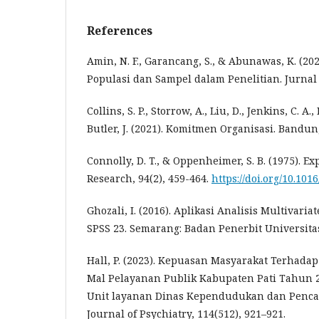
References
Amin, N. F., Garancang, S., & Abunawas, K. (
Populasi dan Sampel dalam Penelitian. Jurnal P
Collins, S. P., Storrow, A., Liu, D., Jenkins, C. A.,
Butler, J. (2021). Komitmen Organisasi. Band
Connolly, D. T., & Oppenheimer, S. B. (1975). E
Research, 94(2), 459-464.
https://doi.org/10.10
Ghozali, I. (2016). Aplikasi Analisis Multivar
SPSS 23. Semarang: Badan Penerbit Universita
Hall, P. (2023). Kepuasan Masyarakat Terhada
Mal Pelayanan Publik Kabupaten Pati Tahun 2
Unit layanan Dinas Kependudukan dan Pencatat
Journal of Psychiatry, 114(512), 921–921.