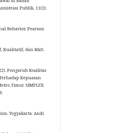
gawai di Badan
nistrasi Publik, 11(2).
ional Behavior. Pearson
, Kualitatif, dan R&D.
022). Pengaruh Kualitas
i Terhadap Kepuasan
etro Timur. SIMPLEX:
8.
ction. Yogyakarta: Andi