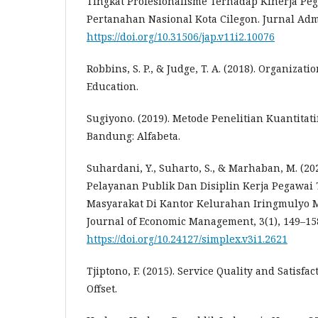
Tingkat Profesionalisme Terhadap Kinerja Pe
Pertanahan Nasional Kota Cilegon. Jurnal Admi
https://doi.org/10.31506/jap.v11i2.10076
Robbins, S. P., & Judge, T. A. (2018). Organizat
Education.
Sugiyono. (2019). Metode Penelitian Kuantitatif
Bandung: Alfabeta.
Suhardani, Y., Suharto, S., & Marhaban, M. (2
Pelayanan Publik Dan Disiplin Kerja Pegawa
Masyarakat Di Kantor Kelurahan Iringmulyo M
Journal of Economic Management, 3(1), 149–15
https://doi.org/10.24127/simplex.v3i1.2621
Tjiptono, F. (2015). Service Quality and Satisfa
Offset.